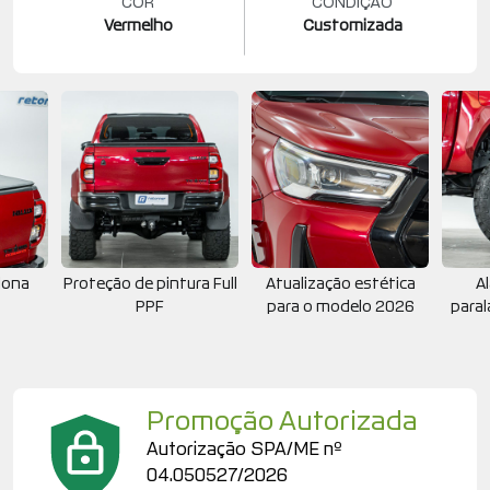
COR
CONDIÇÃO
Vermelho
Customizada
lona
Proteção de pintura Full
Atualização estética
A
PPF
para o modelo 2026
para
Promoção Autorizada
Autorização SPA/ME nº
04.050527/2026