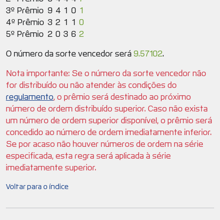
3º Prêmio
9
4
1
0
1
4º Prêmio
3
2
1
1
0
5º Prêmio
2
0
3
6
2
O número da sorte vencedor será
9.57102
.
Nota importante: Se o número da sorte vencedor não
for distribuído ou não atender às condições do
regulamento
, o prêmio será destinado ao próximo
número de ordem distribuído superior. Caso não exista
um número de ordem superior disponível, o prêmio será
concedido ao número de ordem imediatamente inferior.
Se por acaso não houver números de ordem na série
especificada, esta regra será aplicada à série
imediatamente superior.
Voltar para o índice